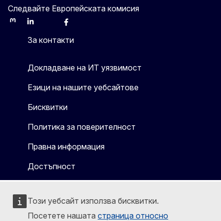
Следвайте Европейската комисия
Mastodon
LinkedIn
Bluesky
Facebook
Youtube
Other
За контакти
Докладване на ИТ уязвимост
Езици на нашите уебсайтове
Бисквитки
Политика за поверителност
Правна информация
Достъпност
Този уебсайт използва бисквитки.
Посетете нашата
страница относно