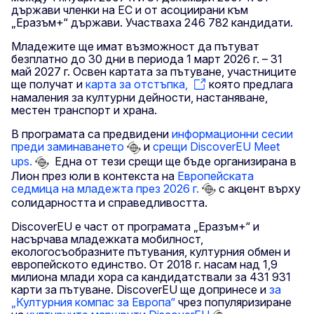
държави членки на ЕС и от асоциирани към
„Еразъм+“ държави. Участваха 246 782 кандидати.
Младежите ще имат възможност да пътуват
безплатно до 30 дни в периода 1 март 2026 г. – 31
май 2027 г. Освен картата за пътуване, участниците
ще получат и
карта за отстъпка,
която предлага
намаления за културни дейности, настаняване,
местен транспорт и храна.
В програмата са предвидени
информационни сесии
преди заминаването
и
срещи DiscoverEU Meet
ups.
Една от тези срещи ще бъде организирана в
Лион през юли в контекста на
Европейската
седмица на младежта през 2026 г.
с акцент върху
солидарността и справедливостта.
DiscoverEU е част от програмата „Еразъм+“ и
насърчава младежката мобилност,
екологосъобразните пътувания, културния обмен и
европейското единство. От 2018 г. насам над 1,9
милиона млади хора са кандидатствали за 431 931
карти за пътуване. DiscoverEU ще допринесе и
за
„Културния компас за Европа“
чрез популяризиране