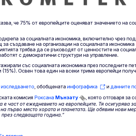
оказва, че 75% от европейците оценяват значението на с
дкрепа за социалната икономика, включително чрез под
 за създаване на организации на социалната икономика 
иятията трябва да се ръководят от ценностите на социа
работят с демократични структури на управление.
ажирали със социалната икономика през последните пет 
и (15%). Освен това един на всеки трима европейци полу
а изследването
, обобщената
инфографика
и
данните п
ската комисия
Роксана
Мънзату
, която отговаря за 
е част от ежедневието на европейците. Тя осигурява за
 на първо място хората и планетата. Ще обявим нови ме
 през следващата година.“