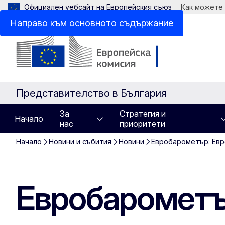
Официален уебсайт на Европейския съюз
Как можете
Направо към основното съдържание
Представителство в България
За
Стратегия и
Начало
нас
приоритети
Начало
Новини и събития
Новини
Евробарометър: Евр
Евробарометъ