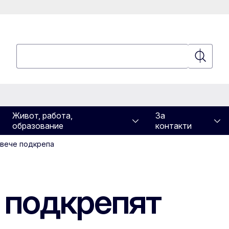
Търсене
Търсене
Живот, работа,
За
образование
контакти
овече подкрепа
 подкрепят