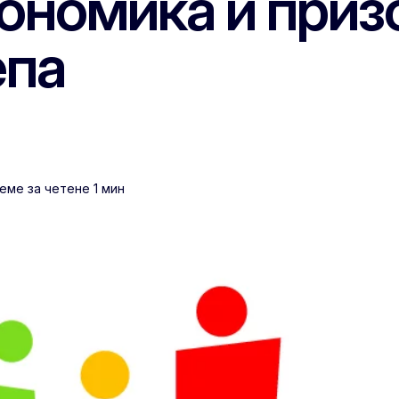
ономика и приз
епа
еме за четене 1 мин