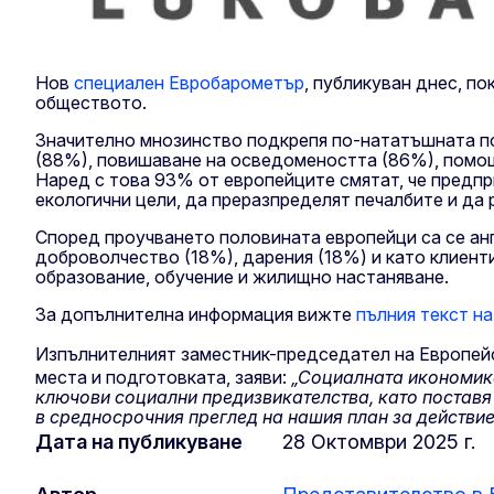
Нов
специален Евробарометър
, публикуван днес, п
обществото.
Значително мнозинство подкрепя по-нататъшната по
(88%), повишаване на осведомеността (86%), помощ
Наред с това 93% от европейците смятат, че предпр
екологични цели, да преразпределят печалбите и да 
Според проучването половината европейци са се анг
доброволчество (18%), дарения (18%) и като клиент
образование, обучение и жилищно настаняване.
За допълнителна информация вижте
пълния текст н
Изпълнителният заместник-председател на Европей
места и подготовката, заяви:
„Социалната икономика 
ключови социални предизвикателства, като поставя
в средносрочния преглед на нашия план за действие
Дата на публикуване
28 Oктомври 2025 г.