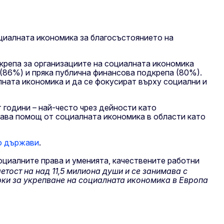
оциалната икономика за благосъстоянието на
крепа за организациите на социалната икономика
(86%) и пряка публична финансова подкрепа (80%).
лната икономика и да се фокусират върху социални и
години – най-често чрез дейности като
чава помощ от социалната икономика в области като
о държави
.
социалните права и уменията, качествените работни
етост на над 11,5 милиона души и се занимава с
рки за укрепване на социалната икономика в Европа