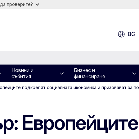
 да проверите?
BG
Новини и
Бизнес и
събития
финансиране
опейците подкрепят социалната икономика и призовават за п
р: Европейците