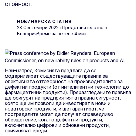
стойност.
НОВИНАРСКА СТАТИЯ
28 Септември 2022 г.
Представителство в
България
Време за четене 4 мин
Най-напред Комисията предлага да се
модернизират съществуващите правила за
обективната отговорност на производителите за
дефектни продукти (от интелигентни технологии до
фармацевтични продукти). Преразгледаните правила
ще осигурят на предприятията правна сигурност,
която ще им позволи да инвестират в нови и
новаторски продукти, и ще гарантират, че
пострадалите могат да получат справедливо
обезщетение, когато дефектни продукти,
включително цифрови и обновени продукти,
причиняват вреди.