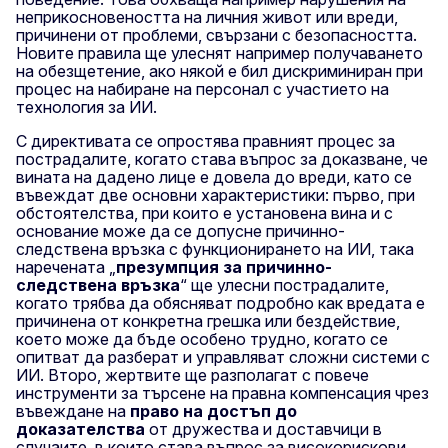
неприкосновеността на личния живот или вреди,
причинени от проблеми, свързани с безопасността.
Новите правила ще улеснят например получаването
на обезщетение, ако някой е бил дискриминиран при
процес на набиране на персонал с участието на
технология за ИИ.
С директивата се опростява правният процес за
пострадалите, когато става въпрос за доказване, че
вината на дадено лице е довела до вреди, като се
въвеждат две основни характеристики: първо, при
обстоятелства, при които е установена вина и с
основание може да се допусне причинно-
следствена връзка с функционирането на ИИ, така
наречената „
презумпция за причинно-
следствена връзка
“ ще улесни пострадалите,
когато трябва да обясняват подробно как вредата е
причинена от конкретна грешка или бездействие,
което може да бъде особено трудно, когато се
опитват да разберат и управляват сложни системи с
ИИ. Второ, жертвите ще разполагат с повече
инструменти за търсене на правна компенсация чрез
въвеждане на
право на достъп до
доказателства
от дружества и доставчици в
случаите, в които става въпрос за високорискови