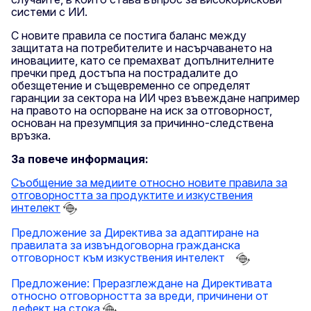
системи с ИИ.
С новите правила се постига баланс между
защитата на потребителите и насърчаването на
иновациите, като се премахват допълнителните
пречки пред достъпа на пострадалите до
обезщетение и същевременно се определят
гаранции за сектора на ИИ чрез въвеждане например
на правото на оспорване на иск за отговорност,
основан на презумпция за причинно-следствена
връзка.
За повече информация:
Съобщение за медиите относно новите правила за
отговорността за продуктите и изкуствения
интелект
Предложение за Директива за адаптиране на
правилата за извъндоговорна гражданска
отговорност към изкуствения интелект
Предложение: Преразглеждане на Директивата
относно отговорността за вреди, причинени от
дефект на стока