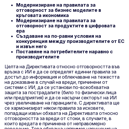
Модернизиране на правилата за
отговорност за бизнес моделите в
кръговата икономика
Модернизиране на правилата за
отговорност за продуктите в цифровата
ера
Създаване на по-равни условия на
конкуренция между производителите от ЕС
и извън него
Поставяне на потребителите наравно с
производителите
Целта на Директивата относно отговорността във
връзка с ИИ е да се определят единни правила за
достъп до информация и облекчаване на тежестта
на доказване в случай на вреди, причинени от
системи с ИИ, да се установи по-всеобхватна
защита за пострадалите (било то физически лица
или предприятия) и да се насърчи секторът на ИИ
чрез увеличаване на гаранциите. С директивата ще
се хармонизират някои правила за исковете,
попадащи извън обхвата на Директивата относно
отговорността за вреди от стоки, в случаите, в
които вредата е причинена от неправомерно
поведение. Това обхваща например нарушения на