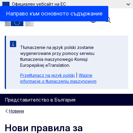
Официален уебсайт на ЕС
Направо към основното съдържание
Menu
Tłumaczenie na język polski zostanie
wygenerowane przy pomocy serwisu
tłumaczenia maszynowego Komisji
Europejskiej eTranslation.
Przetłumacz na język polski
|
Ważne
informacje o tłumaczeniu maszynowym
Представителство в България
Новини
Нови правила за