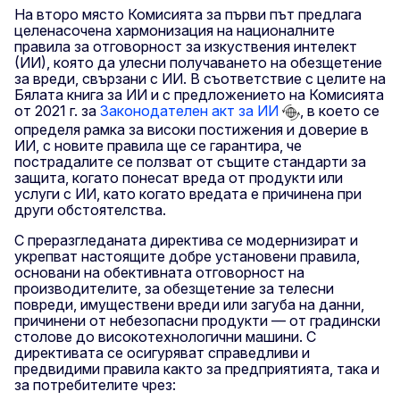
На второ място Комисията за първи път предлага
целенасочена хармонизация на националните
правила за отговорност за изкуствения интелект
(ИИ), която да улесни получаването на обезщетение
за вреди, свързани с ИИ. В съответствие с целите на
Бялата книга за ИИ и с предложението на Комисията
от 2021 г. за
Законодателен акт за ИИ
, в което се
определя рамка за високи постижения и доверие в
ИИ, с новите правила ще се гарантира, че
пострадалите се ползват от същите стандарти за
защита, когато понесат вреда от продукти или
услуги с ИИ, като когато вредата е причинена при
други обстоятелства.
С преразгледаната директива се модернизират и
укрепват настоящите добре установени правила,
основани на обективната отговорност на
производителите, за обезщетение за телесни
повреди, имуществени вреди или загуба на данни,
причинени от небезопасни продукти — от градински
столове до високотехнологични машини. С
директивата се осигуряват справедливи и
предвидими правила както за предприятията, така и
за потребителите чрез: