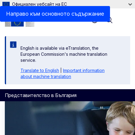
Официален уебсайт на ЕС
Направо към основното съдържание
Menu
English is available via eTranslation, the
European Commission's machine translation
service.
Translate to English
|
Important information
about machine translation
Представителство в България
Начало