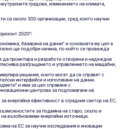
 неутралните градове, изменението на климата,
и са около 300 организации, сред които научни
оризонт 2020“:
ономика, базирана на данни“ и основната му цел е
телно ще подобри начина, по който се провежда
 е да проектира и разработи отворена и надеждна
 улеснява разгръщането и управлението на мащабни,
имулира решения, които могат да се справят с
елски интерфейси и използване на данни.
дмети“ и има за цел справяне с
 иновационни центрове за подпомагане на
 за енергийна ефективност в сградния сектор на ЕС,
възможностите за подмяна на старо, скъпо и
 на възобновяеми енергийни източници.
рама на ЕС за научни изследвания и иновации