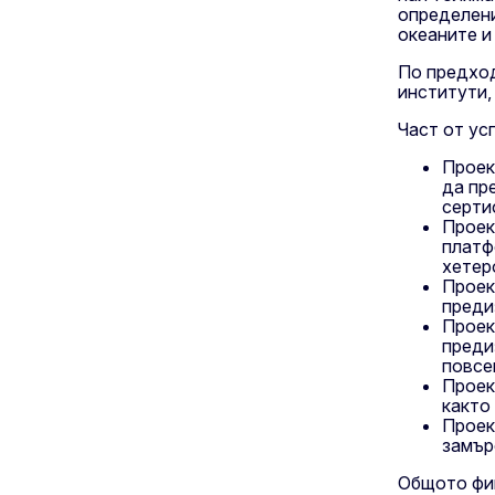
определени
океаните и
По предход
институти,
Част от ус
Проек
да пр
серти
Проек
платф
хетер
Проек
преди
Проек
преди
повсе
Проек
както
Проек
замър
Общото фин