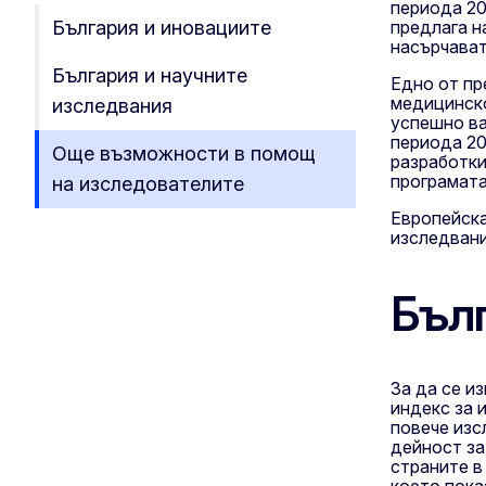
периода 20
България и иновациите
предлага н
насърчава
България и научните
Едно от пр
медицинско
изследвания
успешно ва
периода 20
Още възможности в помощ
разработки
програмата
на изследователите
Европейска
изследвани
Бъл
За да се и
индекс за 
повече изс
дейност за
страните в