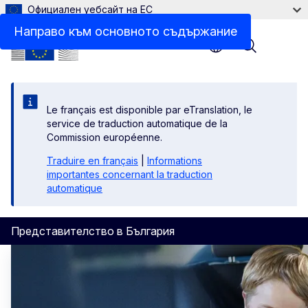
Официален уебсайт на ЕС
Направо към основното съдържание
Menu
Le français est disponible par eTranslation, le
service de traduction automatique de la
Commission européenne.
Traduire en français
|
Informations
importantes concernant la traduction
automatique
Представителство в България
Начало