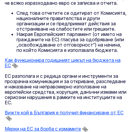
че всяко изразходвано евро се записва и отчита.
След това отчетите се одитират от Комисията,
националните правителства и други
организации и се предприемат действия за
отстраняване на слабостите или грешките.
Накрая Европейският парламент (от името на
гражданите на ЕС) гласува за одобряване (или
„освобождаване от отговорност“) на начина,
по който Комисията е използвала бюджета.
Как функционира годишният цикъл на бюджета на
ЕС
ЕС разполага и с редица органи и инструменти за
прозрачна комуникация и за откриване, разследване
и наказване на неправомерно използване на
европейски средства, корупция, данъчни измами или
сериозни нарушения в рамките на институциите на
ЕС.
Вижте кой в България е получил финансиране от ЕС
Мерки на ЕС за борба с измамите