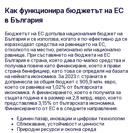
Как функционира бюджетът на ЕС
в България
Бюджетът на ЕС допълва националния бюджет на
България и се използва, когато е по-ефективно да се
изразходват средства на равнището на ЕС,
отколкото на местно, регионално или национално
равнище. При съставянето на бюджета на ЕС
България е страна, която дава по-малко средства и
получава повече като финансиране, което я прави
страна бенефициер, като това се определя на базата
на нейната икономика. За 2023 г. страната е
допринесла за общия бюджет с 905,9 млн. евро,
което се равнява на 1,02% от българската
икономика. А финансирането, което е получила за
същата година е в размер на 2,8 млрд. евро, което
представлява 3,15% от българската икономика.
Финансирането от ЕС е в следните направления:
Единен пазар, иновации и цифрови технологии
Сближаване, устойчивост и ценности
Природни ресурси и околна среда