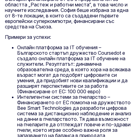
областта „Растеж и работни места“, в това число и
научните изследвания. София беше избрана за една
от 8-те локации, в които са създадени първите
европейски суперкомпютри, финансирани със
средства на Съюза.
Примери за успехи:
Онлайн платформа за IT обучения –
Българското стартъп дружество Coursedot е
създало онлайн платформа за IT обучение на
служители. Резултатът: динамична
образователна среда, в която хора на всякаква
възраст могат да подобрят цифровите си
умения, да придобият нови квалификации и да
разширят перспективите си за работа
(Финансиране от ЕС: 100 000 евро)
Интелигентни системи за пчеларство –
Финансирането от ЕС помогна на дружеството
Bee Smart Technologies да разработи цифрова
система за дистанционно наблюдение и анализ
на данни в пчеларството. Тя дава възможност
на пчеларите да отглеждат повече и по-здрави
пчели, което играе особено важна роля за
запазването на баланса в природата