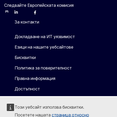
Следвайте Европейската комисия
Mastodon
LinkedIn
Bluesky
Facebook
Youtube
Other
За контакти
Докладване на ИТ уязвимост
Езици на нашите уебсайтове
Бисквитки
Политика за поверителност
Правна информация
Достъпност
Този уебсайт използва бисквитки.
Посетете нашата
страница относно