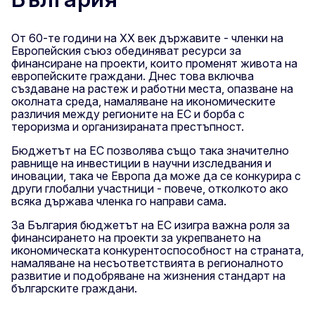
От 60-те години на ХХ век държавите - членки на
Европейския съюз обединяват ресурси за
финансиране на проекти, които променят живота на
европейските граждани. Днес това включва
създаване на растеж и работни места, опазване на
околната среда, намаляване на икономическите
различия между регионите на ЕС и борба с
тероризма и организираната престъпност.
Бюджетът на ЕС позволява също така значително
равнище на инвестиции в научни изследвания и
иновации, така че Европа да може да се конкурира с
други глобални участници - повече, отколкото ако
всяка държава членка го направи сама.
За България бюджетът на ЕС изигра важна роля за
финансирането на проекти за укрепването на
икономическата конкурентоспособност на страната,
намаляване на несъответствията в регионалното
развитие и подобряване на жизнения стандарт на
българските граждани.