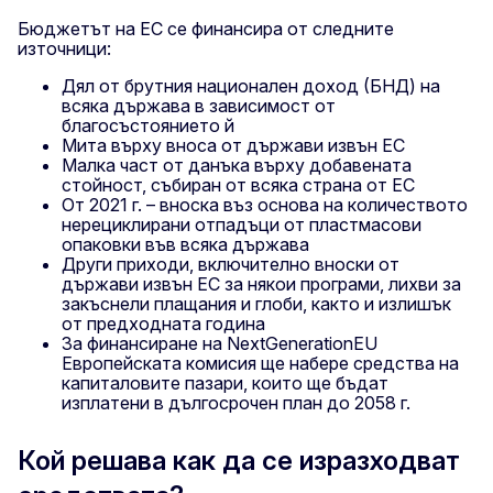
Бюджетът на ЕС се финансира от следните
източници:
Дял от брутния национален доход (БНД) на
всяка държава в зависимост от
благосъстоянието й
Мита върху вноса от държави извън ЕС
Малка част от данъка върху добавената
стойност, събиран от всяка страна от ЕС
От 2021 г. – вноска въз основа на количеството
нерециклирани отпадъци от пластмасови
опаковки във всяка държава
Други приходи, включително вноски от
държави извън ЕС за някои програми, лихви за
закъснели плащания и глоби, както и излишък
от предходната година
За финансиране на NextGenerationEU
Европейската комисия ще набере средства на
капиталовите пазари, които ще бъдат
изплатени в дългосрочен план до 2058 г.
Кой решава как да се изразходват