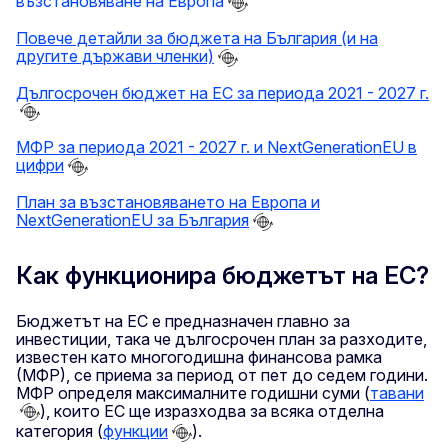
възстановяване на Европа
Повече детайли за бюджета на България (и на
другите държави членки)
Дългосрочен бюджет на ЕС за периода 2021 - 2027 г.
МФР за периода 2021 - 2027 г. и NextGenerationEU в
цифри
План за възстановяването на Европа и
NextGenerationEU за България
Как функционира бюджетът на ЕС?
Бюджетът на ЕС е предназначен главно за
инвестиции, така че дългосрочен план за разходите,
известен като многогодишна финансова рамка
(МФР), се приема за период от пет до седем години.
МФР определя максималните годишни суми (
тавани
), които ЕС ще изразходва за всяка отделна
категория (
функции
).