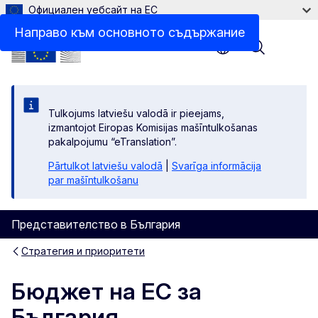
Официален уебсайт на ЕС
Връзки по темата
Направо към основното съдържание
Menu
Tulkojums latviešu valodā ir pieejams,
izmantojot Eiropas Komisijas mašīntulkošanas
pakalpojumu “eTranslation”.
Pārtulkot latviešu valodā
|
Svarīga informācija
par mašīntulkošanu
Представителство в България
Стратегия и приоритети
Бюджет на ЕС за
България