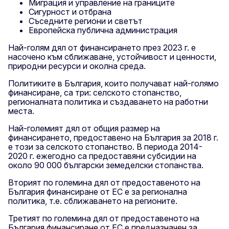
Миграция и управление на границите
Сигурност и отбрана
Съседните региони и светът
Европейска публична администрация
Най-голям дял от финансирането през 2023 г. е
насочено към сближаване, устойчивост и ценности,
природни ресурси и околна среда.
Политиките в България, които получават най-голямо
финансиране, са три: селското стопанство,
регионалната политика и създаването на работни
места.
Най-големият дял от общия размер на
финансирането, предоставено на България за 2018 г.
е този за селското стопанство. В периода 2014-
2020 г. ежегодно са предоставяни субсидии на
около 90 000 български земеделски стопанства.
Вторият по големина дял от предоставеното на
България финансиране от ЕС е за регионална
политика, т.е. сближаването на регионите.
Третият по големина дял от предоставеното на
България финансиране от ЕС е предназначен за