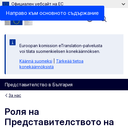
Официален уебсайт на ЕС
Направо към основното съдържание
Menu
Euroopan komission eTranslation-palvelusta
voi tilata suomenkielisen konekäännöksen.
Käännä suomeksi
|
Tärkeää tietoa
konekäännöksistä
Представителство в България
За нас
Роля на
Представителството на