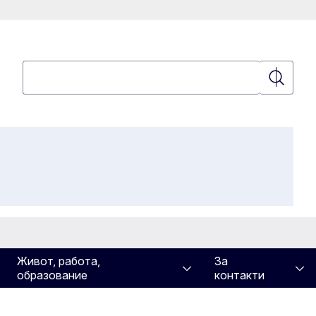
Търсене
Търсене
Живот, работа,
За
образование
контакти