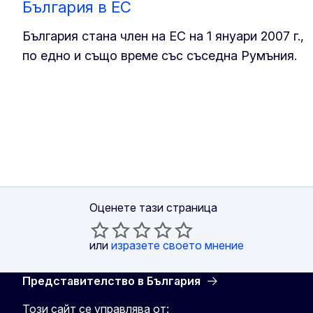
България в ЕС
България стана член на ЕС на 1 януари 2007 г.,
по едно и също време със съседна Румъния.
Оценете тази страница
или
изразете своето мнение
Представителство в България
Този сайт се управлява от: