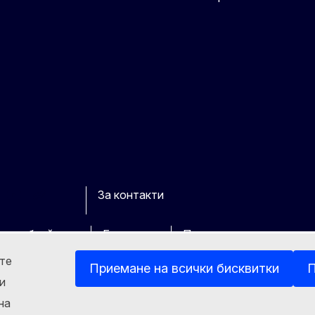
За контакти
cebook
Youtube
Other
ите уебсайтове
Бисквитки
Политика за поверител
ете
Приемане на всички бисквитки
П
и
на