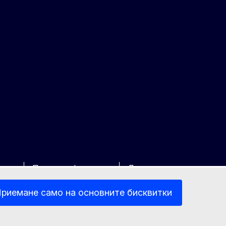
ност
Правна информация
Достъпност
риемане само на основните бисквитки