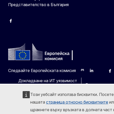
Представителство в България
Facebook
X
Viber
Следвайте Европейската комисия
Mastodon
LinkedIn
Bluesky
Fa
Докладване на ИТ уязвимост
Езици на наш
Този уебсайт използва бисквитки. Посет
нашата
страница относно бисквитките
ил
щракнете върху връзката в долната част 