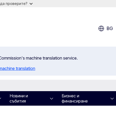
 да проверите?
BG
n Commission's machine translation service.
machine translation
Новини и
Бизнес и
събития
финансиране