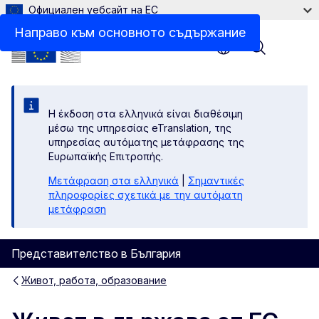
Официален уебсайт на ЕС
Направо към основното съдържание
Menu
Η έκδοση στα ελληνικά είναι διαθέσιμη
μέσω της υπηρεσίας eTranslation, της
υπηρεσίας αυτόματης μετάφρασης της
Ευρωπαϊκής Επιτροπής.
Μετάφραση στα ελληνικά
|
Σημαντικές
πληροφορίες σχετικά με την αυτόματη
μετάφραση
Представителство в България
Живот, работа, образование