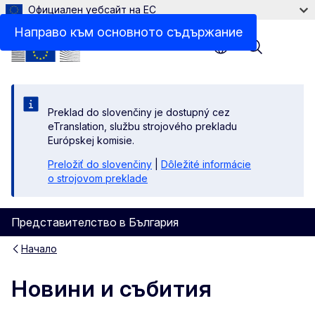
Официален уебсайт на ЕС
Направо към основното съдържание
Menu
Preklad do slovenčiny je dostupný cez
eTranslation, službu strojového prekladu
Európskej komisie.
Preložiť do slovenčiny
|
Dôležité informácie
o strojovom preklade
Представителство в България
Начало
Новини и събития