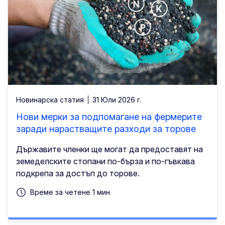
Новинарска статия
31 Юли 2026 г.
Нови мерки за подпомагане на фермерите
заради нарастващите разходи за торове
Държавите членки ще могат да предоставят на
земеделските стопани по-бърза и по-гъвкава
подкрепа за достъп до торове.
Време за четене 1 мин