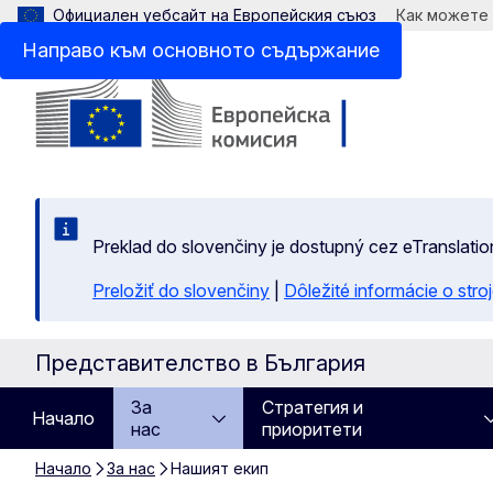
Официален уебсайт на Европейския съюз
Как можете
Направо към основното съдържание
Preklad do slovenčiny je dostupný cez eTranslatio
Preložiť do slovenčiny
|
Dôležité informácie o str
Представителство в България
За
Стратегия и
Начало
нас
приоритети
Начало
За нас
Нашият екип