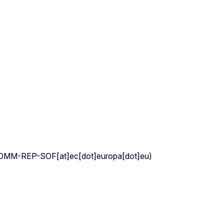
OMM-REP-SOF[at]ec[dot]europa[dot]eu)