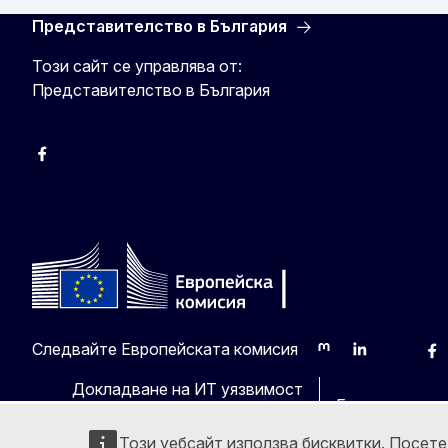
Представителство в България
Този сайт се управлява от:
Представителство в България
Facebook
X
Viber
Следвайте Европейската комисия
Mastodon
LinkedIn
Bluesky
Fa
Докладване на ИТ уязвимост
Езици на наш
Този уебсайт използва бисквитки. Посет