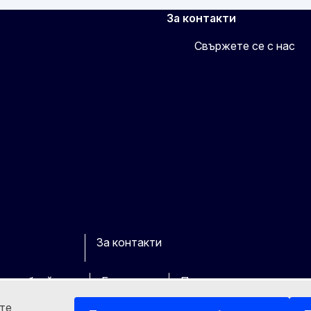
За контакти
Свържете се с нас
За контакти
cebook
Youtube
Other
ите уебсайтове
Бисквитки
Политика за поверител
ете