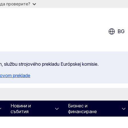
 да проверите?
BG
n, službu strojového prekladu Európskej komisie.
ojovom preklade
Новини и
Бизнес и
събития
финансиране