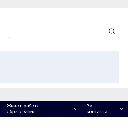
Търсене
Търсене
Живот, работа,
За
образование
контакти