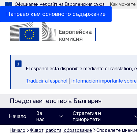
Официален уебсайт на Европейския съюз
Как можете
Направо към основното съдържание
El español está disponible mediante eTranslation, 
Traducir al español
|
Información importante sobre
Представителство в България
За
Стратегия и
Начало
нас
приоритети
Начало
Живот, работа, образование
Споделете мнение