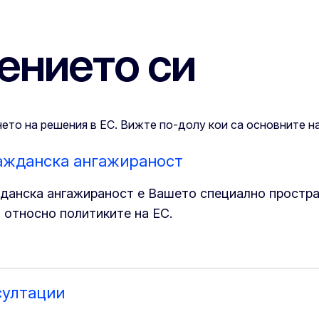
ението си
ето на решения в ЕС. Вижте по-долу кои са основните н
ажданска ангажираност
данска ангажираност е Вашето специално простра
 относно политиките на ЕС.
султации