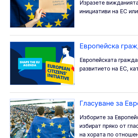
Изразете вижданията
инициативи на ЕС или
Европейска граж
Европейската гражда
развитието на ЕС, ка
Гласуване за Ев
Изборите за Европейс
избират пряко от гла
на хората по отношен