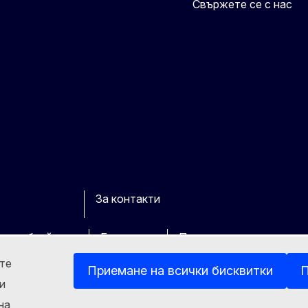
Свържете се с нас
За контакти
cebook
Youtube
Other
ите уебсайтове
Бисквитки
Политика за поверител
ете
Приемане на всички бисквитки
П
и
на