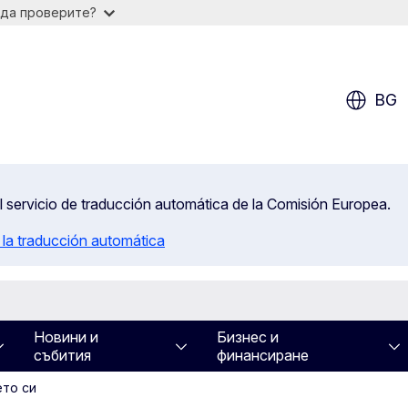
 да проверите?
BG
el servicio de traducción automática de la Comisión Europea.
 la traducción automática
Новини и
Бизнес и
събития
финансиране
то си