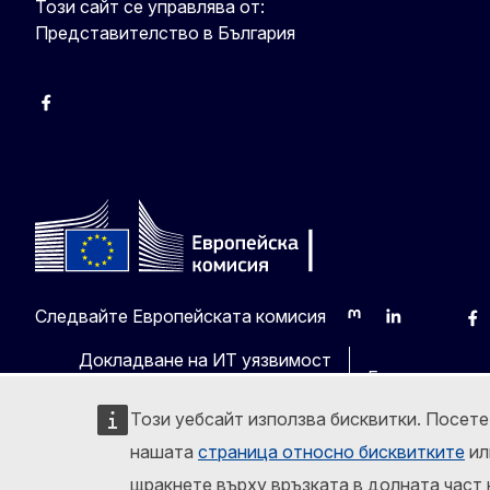
Този сайт се управлява от:
Представителство в България
Facebook
X
Viber
Следвайте Европейската комисия
Mastodon
LinkedIn
Bluesky
Fa
Докладване на ИТ уязвимост
Езици на наш
Този уебсайт използва бисквитки. Посет
нашата
страница относно бисквитките
ил
щракнете върху връзката в долната част 