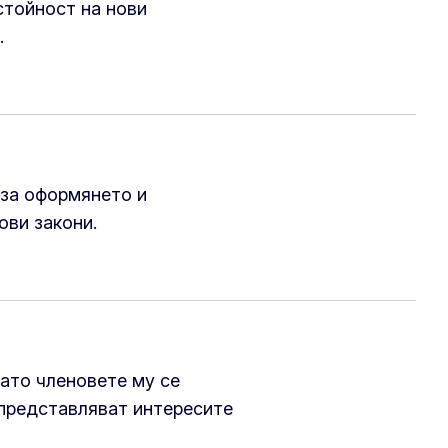
стойност на нови
.
 за оформянето и
ови закони.
като членовете му се
 представляват интересите