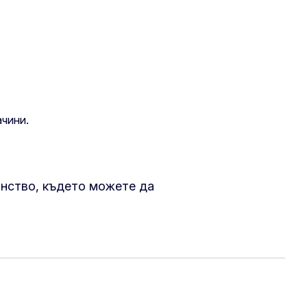
ачини.
нство, където можете да