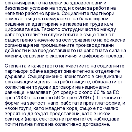
организирането на мерки за здравословни и
безопасни условия на труд и схеми за работа на
непълно работно време. Социалните партньори
помагат също за намирането на балансирани
решения за адаптиране на пазара на труда към
цифровата ера. Тясното сътрудничество между
работодателите и служителите е също така от
съществено значение за осигуряването на ефикасна
организация на промишлените производствени
дейности и за предоставянето на работната сила на
умения, свързани с екологичния и цифровия преход.
Степента и качеството на участието на социалните
партньори обаче варират значително в отделните
държави. Същевременно членството в синдикални
организации и делът на работниците, обхванати от
колективни трудови договори на национално
равнище, намаляват (от средно около 66 % за ЕС
през 2000 г. на около 56 % през 2019 г.). По-новите
форми на заетост, напр. работата през платформа, и
някои групи, като младите хора, също е по-малко
вероятно да бъдат представени, като в някои
сектори (напр. сектора на грижите) се наблюдава
почти пълна липса на колективно договаряне.