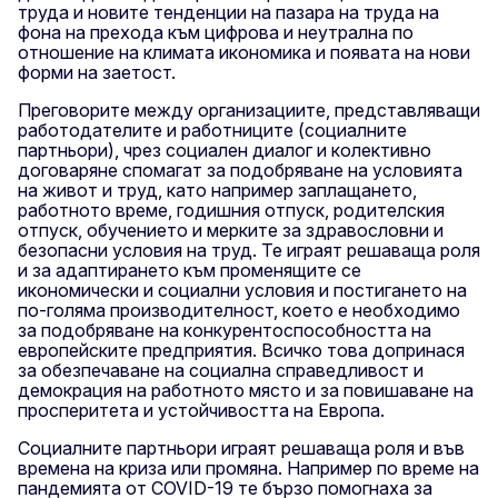
труда и новите тенденции на пазара на труда на
фона на прехода към цифрова и неутрална по
отношение на климата икономика и появата на нови
форми на заетост.
Преговорите между организациите, представляващи
работодателите и работниците (социалните
партньори), чрез социален диалог и колективно
договаряне спомагат за подобряване на условията
на живот и труд, като например заплащането,
работното време, годишния отпуск, родителския
отпуск, обучението и мерките за здравословни и
безопасни условия на труд. Те играят решаваща роля
и за адаптирането към променящите се
икономически и социални условия и постигането на
по-голяма производителност, което е необходимо
за подобряване на конкурентоспособността на
европейските предприятия. Всичко това допринася
за обезпечаване на социална справедливост и
демокрация на работното място и за повишаване на
просперитета и устойчивостта на Европа.
Социалните партньори играят решаваща роля и във
времена на криза или промяна. Например по време на
пандемията от COVID-19 те бързо помогнаха за