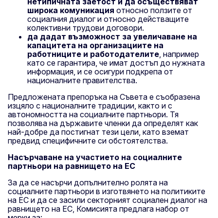
нетипичната заетост и да осъществяват
широка комуникация
относно ползите от
социалния диалог и относно действащите
колективни трудови договори.
да дадат възможност за увеличаване на
капацитета на организациите на
работниците и работодателите
, например
като се гарантира, че имат достъп до нужната
информация, и се осигури подкрепа от
националните правителства.
Предложената препоръка на Съвета е съобразена
изцяло с националните традиции, както и с
автономността на социалните партньори. Тя
позволява на държавите членки да определят как
най-добре да постигнат тези цели, като вземат
предвид специфичните си обстоятелства.
Насърчаване на участието на социалните
партньори на равнището на ЕС
За да се насърчи допълнително ролята на
социалните партньори в изготвянето на политиките
на ЕС и да се засили секторният социален диалог на
равнището на ЕС, Комисията предлага набор от
мерки за: