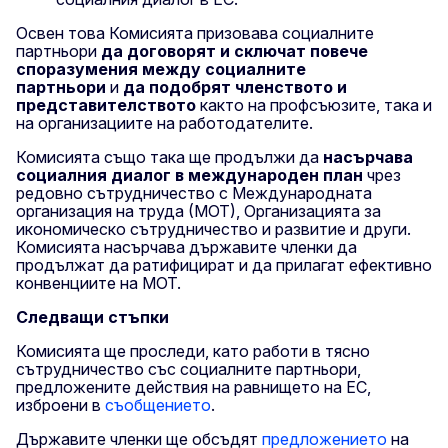
Освен това Комисията призовава социалните
партньори
да договорят и сключат повече
споразумения между социалните
партньори
и
да подобрят членството и
представителството
както на профсъюзите, така и
на организациите на работодателите.
Комисията също така ще продължи да
насърчава
социалния диалог в международен план
чрез
редовно сътрудничество с Международната
организация на труда (МОТ), Организацията за
икономическо сътрудничество и развитие и други.
Комисията насърчава държавите членки да
продължат да ратифицират и да прилагат ефективно
конвенциите на МОТ.
Следващи стъпки
Комисията ще проследи, като работи в тясно
сътрудничество със социалните партньори,
предложените действия на равнището на ЕС,
изброени в
съобщението
.
Държавите членки ще обсъдят
предложението
на