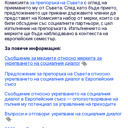
Комисията
за препоръка на Съвета
с оглед на
приемането му от Съвета. След като бъде прието,
предложението ще прикани държавите членки да
представят на Комисията набор от мерки, които са
били обсъдени със социалните партньори, с цел
изпълнение на препоръката. Изпълнението на
мерките ще бъде наблюдавано в контекста на
европейския семестър.
За повече информация:
Съобщение за медиите относно мерките за
укрепването на социалния диалог
Предложение за препоръка на Съвета относно
укрепването на социалния диалог в Европейския
съюз
Съобщение относно укрепването на социалния
диалог в Европейския съюз — оползотворяване на
пълния му потенциал за управление на преходите
Въпроси и отговори: укрепване на социалния диалог