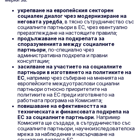
укрепване на европейския секторен
социален диалог чрез модернизиране на
неговата уредба
, в тясно сътрудничество със
социалните партньори в ЕС, чрез евентуално
преразглеждане на настоящите правила;
продължаване на подкрепата за
споразуменията между социалните
партньори
, по-специално чрез
административна подкрепа и правни
консултации;
засилване на участието на социалните
партньори в изготвянето на политиките на
ЕС
, например чрез събиране на мненията на
европейските междуотраслови социални
партньори относно приоритетите на
политиките на ЕС преди изготвянето на
работната програма на Комисията;
повишаване на ефективността на
техническата и финансовата подкрепа на
ЕС за социалните партньори
. Например
Комисията ще създаде, в сътрудничество със
социалните партньори, научноизследователска
мрежа за наблюдение и насърчаване на
социалния диалог в ЕС.