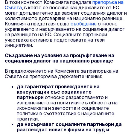
В този контекст Комисията предлага
препоръка на
Съвета
, в която се посочва как държавите от ЕС
могат допълнително да засилят социалния диалог и
колективното договаряне на национално равнище.
Комисията представя също
съобщение
относно
укрепването и насърчаването на социалния диалог
на равнището на ЕС. Социалните партньори
участваха активно в подготовката на тези
инициативи.
Създаване на условия за процъфтяване на
социалния диалог на национално равнище
В предложението на Комисията за препоръка на
Съвета се препоръчва държавите членки:
да гарантират провеждането на
консултации със социалните
партньори
относно разработването и
изпълнението на политиките в областта на
икономиката и заетостта и социалните
политики в съответствие с националните
практики.
да насърчават социалните партньори да
разглеждат новите форми на труд и