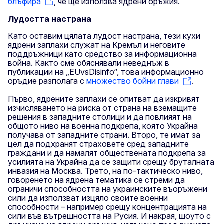
блъфира
, че ще използва ядрени оръжия.
Лудостта настрана
Като оставим цялата лудост настрана, тези кухи
ядрени заплахи служат на Кремъл и неговите
поддръжници като средство за информационна
война. Както сме обяснявали неведнъж в
публикации на „EUvsDisinfo“, това информационно
оръдие разполага с
множество бойни глави
.
Първо, ядрените заплахи се опитват да изкривят
изчисляването на риска от страна на вземащите
решения в западните столици и да повлияят на
общото ниво на военна подкрепа, която Украйна
получава от западните страни. Второ, те имат за
цел да подхранят страховете сред западните
граждани и да намалят обществената подкрепа за
усилията на Украйна да се защити срещу бруталната
инвазия на Москва. Трето, на по-тактическо ниво,
говоренето на ядрена тематика се стреми да
ограничи способността на украинските въоръжени
сили да използват изцяло своите военни
способности – например срещу концентрацията на
сили във вътрешността на Русия. И накрая, шоуто с