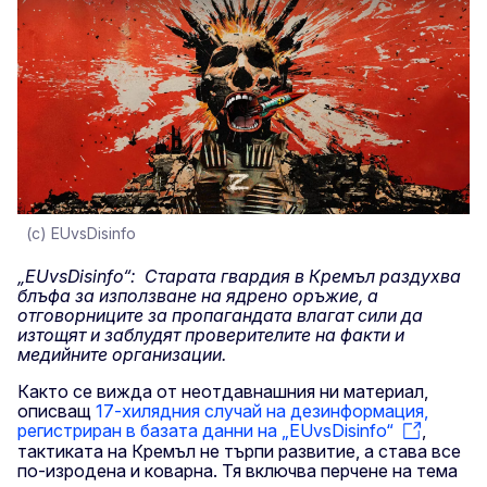
(c) EUvsDisinfo
„EUvsDisinfo“: Старата гвардия в Кремъл раздухва
блъфа за използване на ядрено оръжие, а
отговорниците за пропагандата влагат сили да
изтощят и заблудят проверителите на факти и
медийните организации.
Както се вижда от неотдавнашния ни материал,
описващ
17-хилядния случай на дезинформация,
регистриран в базата данни на „EUvsDisinfo“
,
тактиката на Кремъл не търпи развитие, а става все
по-изродена и коварна. Тя включва перчене на тема