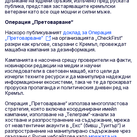
дрънкане на ядрени оръжия, излъчено пред руската
публика, представя застаряващите кремълски
ветерани като все още мощни и силни мъже.
Операция „Претоварване“
Наскоро публикуваният
доклад за Операция
„Претоварване“
на организацията „CheckFirst“
разкри как кръгове, свързани с Кремъл, провеждат
мащабна кампания за дезинформация.
Кампанията е насочена срещу проверители на факти,
новинарски редакции на медии и научни
изследователи в световен мащаб, като цели да
изчерпи техните ресурси и да манипулира надеждни
информационни екосистеми, така че те да прокарват
проруска пропаганда и политическия дневен ред на
Кремъл.
Операция „Претоварване“ използва многопластова
стратегия, която включва координирани имейл
кампании, използване на „Телеграм“-канали за
хостване и разпространение на съдържание, мрежа
от неавтентични акаунти в „Екс“ (бивш „Туитър“) и
разпространение на манипулирано съдържание чрез
свързани с Русия уебсайтове като
мрежата на