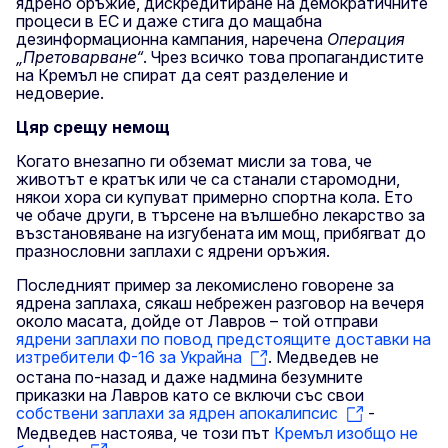
ядрено оръжие, дискредитиране на демократичните
процеси в ЕС и даже стига до мащабна
дезинформационна кампания, наречена
Операция
„Претоварване“
. Чрез всичко това пропагандистите
на Кремъл не спират да сеят разделение и
недоверие.
Цяр срещу немощ
Когато внезапно ги обземат мисли за това, че
животът е кратък или че са станали старомодни,
някои хора си купуват примерно спортна кола. Ето
че обаче други, в търсене на вълшебно лекарство за
възстановяване на изгубената им мощ, прибягват до
празнословни заплахи с ядрени оръжия.
Последният пример за лекомислено говорене за
ядрена заплаха, сякаш небрежен разговор на вечеря
около масата, дойде от Лавров – той отправи
ядрени заплахи по повод предстоящите доставки на
изтребители Ф-16 за Украйна
. Медведев не
остана по-назад и даже надмина безумните
приказки на Лавров като се включи със свои
собствени заплахи за ядрен апокалипсис
-
Медведев настоява, че този път
Кремъл изобщо не