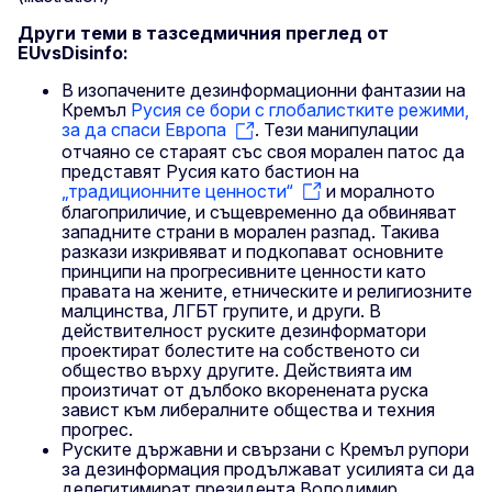
Други теми в тазседмичния преглед от
EUvsDisinfo:
В изопачените дезинформационни фантазии на
Кремъл
Русия се бори с глобалистките режими,
за да спаси Европа
. Тези манипулации
отчаяно се стараят със своя морален патос да
представят Русия като бастион на
„традиционните ценности“
и моралното
благоприличие, и същевременно да обвиняват
западните страни в морален разпад. Такива
разкази изкривяват и подкопават основните
принципи на прогресивните ценности като
правата на жените, етническите и религиозните
малцинства, ЛГБТ групите, и други. В
действителност руските дезинформатори
проектират болестите на собственото си
общество върху другите. Действията им
произтичат от дълбоко вкоренената руска
завист към либералните общества и техния
прогрес.
Руските държавни и свързани с Кремъл рупори
за дезинформация продължават усилията си да
делегитимират президента Володимир