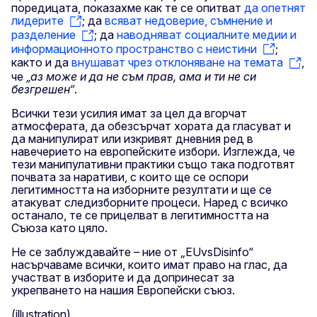
поредицата, показахме как те се опитват
да опетнят
лидерите
; да
всяват недоверие, съмнение и
разделение
; да
наводняват социалните медии и
информационното пространство с неистини
;
както и да
внушават чрез отклоняване на темата
,
че
„аз може и да не съм прав, ама и ти не си
безгрешен“
.
Всички тези усилия имат за цел да вгорчат
атмосферата, да обезсърчат хората да гласуват и
да манипулират или изкривят дневния ред в
навечерието на европейските избори. Изглежда, че
тези манипулативни практики също така подготвят
почвата за наративи, с които ще се оспори
легитимността на изборните резултати и ще се
атакуват следизборните процеси. Наред с всичко
останало, те се прицелват в легитимността на
Съюза като цяло.
Не се заблуждавайте – ние от „EUvsDisinfo“
насърчаваме всички, които имат право на глас, да
участват в изборите и да допринесат за
укрепването на нашия Европейски съюз.
(illustration)