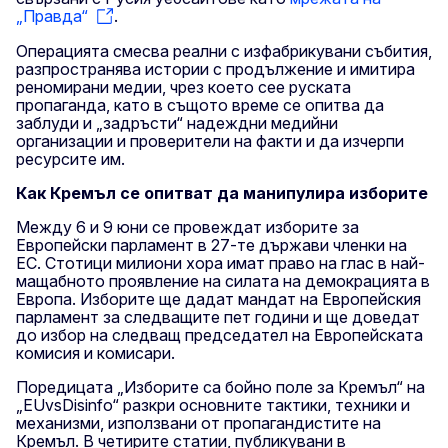
„Правда“
.
Операцията смесва реални с изфабрикувани събития,
разпространява истории с продължение и имитира
реномирани медии, чрез което сее руската
пропаганда, като в същото време се опитва да
заблуди и „задръсти“ надеждни медийни
организации и проверители на факти и да изчерпи
ресурсите им.
Как Кремъл се опитват да манипулира изборите
Между 6 и 9 юни се провеждат изборите за
Европейски парламент в 27-те държави членки на
ЕС. Стотици милиони хора имат право на глас в най-
мащабното проявление на силата на демокрацията в
Европа. Изборите ще дадат мандат на Европейския
парламент за следващите пет години и ще доведат
до избор на следващ председател на Европейската
комисия и комисари.
Поредицата „Изборите са бойно поле за Кремъл“ на
„EUvsDisinfo“ разкри основните тактики, техники и
механизми, използвани от пропагандистите на
Кремъл. В четирите статии, публикувани в