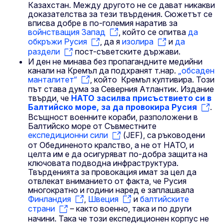
Казахстан. Между другото не се дават никакви
доказателства за тези твърдения. Сюжетът се
вписва добре в по-големия наратив за
войнстващия Запад
, който се опитва
да
обкръжи Русия
, да я
изолира
и
да
раздели
пост-съветските държави.
И ден не минава без пропагандните медийни
канали на Кремъл да подхранят т.нар.
„обсаден
манталитет“
, който Кремъл култивира. Този
път става дума за Северния Атлантик. Издание
твърди, че
НАТО засилва присъствието си в
Балтийско море, за да провокира Русия
.
Всъщност военните кораби, разположени в
Балтийско море от Съвместните
експедиционни сили
(JEF), са ръководени
от Обединеното кралство, а не от НАТО, и
целта им е да осигуряват по-добра защита на
ключовата подводна инфраструктура.
Твърденията за провокация имат за цел да
отвлекат вниманието от факта, че Русия
многократно и години наред е заплашвала
Финландия
,
Швеция
и
балтийските
страни
– както военно, така и по други
начини. Така че този експедиционен корпус не