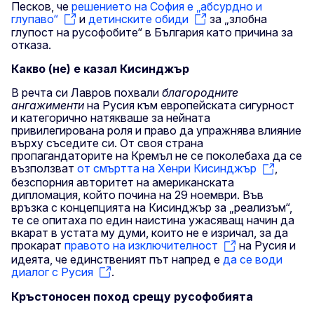
Песков, че
решението на София е „абсурдно и
глупаво“
и
детинските обиди
за „злобна
глупост на русофобите“ в България като причина за
отказа.
Какво (не) е казал Кисинджър
В речта си Лавров похвали
благородните
ангажименти
на Русия към европейската сигурност
и категорично натякваше за нейната
привилегирована роля и право да упражнява влияние
върху съседите си. От своя страна
пропагандаторите на Кремъл не се поколебаха да се
възползват
от смъртта на Хенри Кисинджър
,
безспорния авторитет на американската
дипломация, който почина на 29 ноември. Във
връзка с концепцията на Кисинджър за „реализъм“,
те се опитаха по един наистина ужасяващ начин да
вкарат в устата му думи, които не е изричал, за да
прокарат
правото на изключителност
на Русия и
идеята, че единственият път напред е
да се води
диалог с Русия
.
Кръстоносен поход срещу русофобията