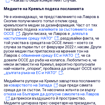
– какъвто беше конкретният случай.
Медиите на Кремъл подеха посланията
Не е изненадващо, че представлението на Лавров в
Скопие получи много топъл отклик сред
кремълските медии за дезинформация. Част от тях
театрално подеха
жалейките за състоянието на
ОССЕ
. Други писаха, че Лавров е
„влязъл в
настъпление срещу НАТО“
, раздувайки факта, че
той участва в срещата на ОССЕ лично – което се
случва за първи път от февруари 2022 г. насам. Други
руски медии пък пригласяха на мрачния тон на
Лавров с
обвинения срещу ЕС и НАТО
, че са
довели ОССЕ до ръба на колапса. Любопитно е, че
някои активисти на Кремъл, вероятно пропуснали
най-новите „опорки“, пробваха да опишат ОССЕ като
„дългата ръка на ЕС и НАТО“
.
Медийните рупори на Кремъл завъртяха посланието
за
коварството на Запада
още преди самата
среща да се състои. Те насочиха жлъчта си върху
отказа на България да допусне самолета на Лавров
да прекоси въздушното й пространство.
Медиите цитираха прес-секретаря на президента,