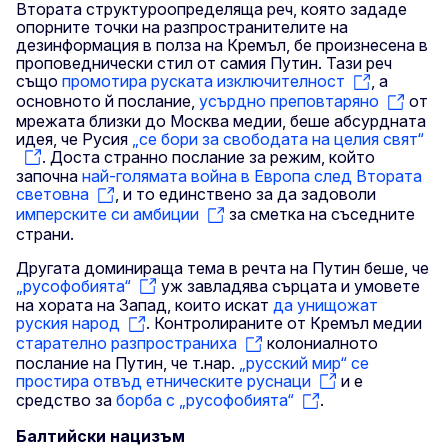
Втората структуроопределяща реч, която зададе
опорните точки на разпространителите на
дезинформация в полза на Кремъл, бе произнесена в
проповеднически стил от самия Путин. Тази реч
също
промотира руската изключителност
, а
основното й послание,
усърдно преповтаряно
от
мрежата близки до Москва медии, беше абсурдната
идея, че Русия
„се бори за свободата на целия свят“
. Доста странно послание за режим, който
започна
най-голямата война в Европа след Втората
световна
, и то единствено за да задоволи
имперските си амбиции
за сметка на съседните
страни.
Другата доминираща тема в речта на Путин беше, че
„русофобията“
уж завладява сърцата и умовете
на хората на Запад, които искат
да унищожат
руския народ
. Контролираните от Кремъл медии
старателно разпространиха
колониалното
послание на Путин, че т.нар.
„русский мир“ се
простира отвъд етническите руснаци
и е
средство за
борба с „русофобията“
.
Балтийски нацизъм