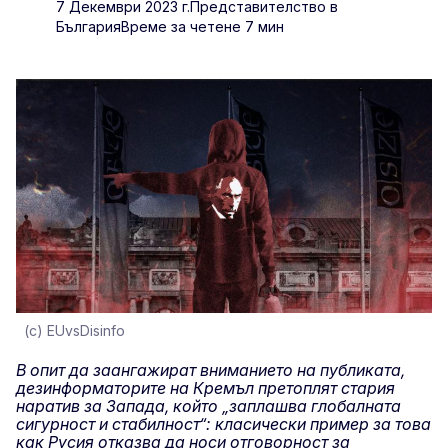
7 Декември 2023 г.
Представителство в
България
Време за четене 7 мин
(c) EUvsDisinfo
В опит да заангажират вниманието на публиката,
дезинформаторите на Кремъл претоплят стария
наратив за Запада, който „заплашва глобалната
сигурност и стабилност“: класически пример за това
как Русия отказва да носи отговорност за