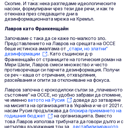
Скопие. И така: нека разгледаме идеологическите
насоки, формулирани чрез тези две речи, и как те
отекнаха през следващите дни в
дезинформационната мрежа на Кремъл.
Лавров като Франкенщайн
Започваме с така да се каже по-малкото зло.
Представлението на Лавров на срещата на ОССЕ
беше истинска амалгама от
„стари, но златни“
дезинформации
. Като същински д-р
Франкенщайн от страниците на готическия роман на
Мери Шели, Лавров смеси множество и често
противоречащи си парчета дезинформация. Получи
се реч – каша от отричания, отхвърляния,
разсейвания и опити за отклоняване на фокуса.
Лавров започна с крокодилски сълзи за „плачевното
състояние“ на ОССЕ, но удобно забрави да спомене,
че именно
ветото на Русия
доведе до затваряне
на мисията на организацията в Украйна и че от 2021 г.
насам Русия продължава да
блокира приемането на
годишния бюджет
на организацията. Вместо
това Лавров използва трибуната да говори дълго и с
нетърпящ възражения тон за
„дестабилизиращото