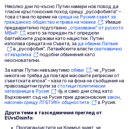
Няколко дни по-късно Путин намери нов повод да
тласне кръстоносния поход срещу „русофобията“ –
това стана по време на
среща на Руския съвет за
гражданско общество и права на човека
. Имаше
предварително подготвено
„отразяване“ от руското
МВнР
, което за пореден път определи
балтийските държави като нацистки. Путин
използва срещата на Съвета, за
да обвини Латвия
в „русофобия“. Латвийските власти
светкавично
отхвърлиха
подобни обвинения като
неоснователни.
За капак Путин невъзмутимо
обяви
, че „Русия
никога не трябва да повтаря масовите репресии от
съветската епоха“ – каза го на фона на съобщения на
правозащитни групи за
стотици политически
затворници в Русия
и само дни след като
Върховният съд на Русия прие драконовския
закон,
насочен срещу ЛГБТИК+ общностите
в Русия.
Други теми в тазседмичния преглед от
EUvsDisinfo:
Пропагандистите на Кремъл знаят, че