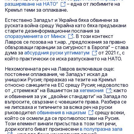
разширяване на НАТО“
– една от любимите на
Кремъл теми за оплакване.
Естествено Западът и Украйна бяха обвинени за
руската война срещу Украйна като бяха предъвкани
старите дезинформационни послания за
споразуменията от Минск
. В този контекст
Лавров се позова на т.нар. „предложения за правно
обвързващи гаранции за сигурност в Европа“ – става
дума за
абсурдния руски ултиматум
от 2021 г., с
който практически се иска разпускането на НАТО.
Нехомогенната реч на Лавров включваше още:
постоянни оплаквания, че Западът искал да
унищожи Русия; преразказ на тезите на Кремъл
относно санкциите на ЕС срещу Русия; недоволство
от „стремежа“ на Вашингтон за
хегемония
; както
и обвинения за уж „двойни стандарти“ на Запада по
въпросите, свързани с човешките права. Разбира се
не липсваха и типичните за всяка реч на руски
ръководител
обвинения в нацизъм
срещу всеки,
който се осмели да се противопостави на Русия.
Този елемент винаги присъства в този тип речи,
дори когато биват произнесени
в полупразна зала