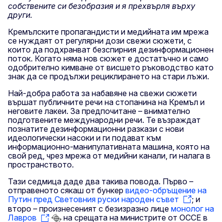
собствените си безобразия и я прехвърля върху
други.
Кремълските пропагандисти и медийната им мрежа
се нуждаят от регулярни дози свежи сюжети, с
които да подхранват безспирния дезинформационен
поток. Когато няма нов сюжет е достатъчно и само
одобрително кимване от висшето ръководство като
знак да се продължи рециклирането на стари лъжи.
Най-добра работа за набавяне на свежи сюжети
вършат публичните речи на стопанина на Кремъл и
неговите лакеи. За предпочитане – внимателно
подготвените международни речи. Те възраждат
познатите дезинформационни разкази с нови
идеологически насоки и ги подават към
информационно-манипулативната машина, която на
свой ред, чрез мрежа от медийни канали, ги налага в
пространството.
Тази седмица даде два такива повода. Първо –
отправеното сякаш от бункер
видео-обръщение на
Путин пред Световния руски народен съвет
; и
второ – произнесеният с безизразно лице
монолог на
Лавров
на срещата на министрите от ОССЕ в