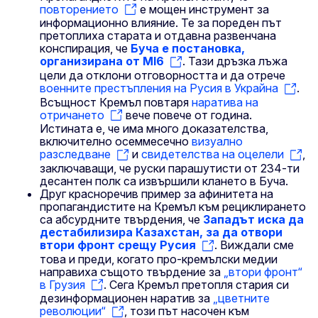
повторението
е мощен инструмент за
информационно влияние. Те за пореден път
претоплиха старата и отдавна развенчана
конспирация, че
Буча е постановка,
организирана от MI6
. Тази дръзка лъжа
цели да отклони отговорността и да отрече
военните престъпления на Русия в Украйна
.
Всъщност Кремъл повтаря
наратива на
отричането
вече повече от година.
Истината е, че има много доказателства,
включително осеммесечно
визуално
разследване
и
свидетелства на оцелели
,
заключаващи, че руски парашутисти от 234-ти
десантен полк са извършили клането в Буча.
Друг красноречив пример за афинитета на
пропагандистите на Кремъл към рециклирането
са абсурдните твърдения, че
Западът иска да
дестабилизира Казахстан, за да отвори
втори фронт срещу Русия
. Виждали сме
това и преди, когато про-кремълски медии
направиха същото твърдение за
„втори фронт“
в Грузия
. Сега Кремъл претопля стария си
дезинформационен наратив за
„цветните
революции“
, този път насочен към